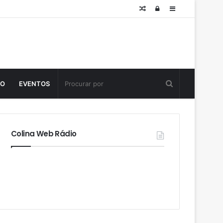
Posts
Log
Sidebar
aleatórios
in
TO
EVENTOS
Colina Web Rádio