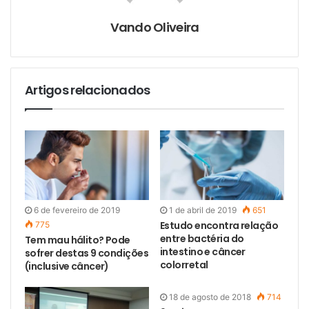
i
l
Vando Oliveira
Artigos relacionados
6 de fevereiro de 2019
1 de abril de 2019
651
Estudo encontra relação
775
entre bactéria do
Tem mau hálito? Pode
intestino e câncer
sofrer destas 9 condições
colorretal
(inclusive câncer)
18 de agosto de 2018
714