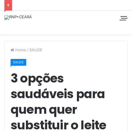
Home
/
SAUDE
SAUDE
3 opções
saudáveis para
quem quer
substituir o leite