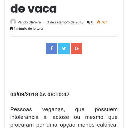
de vaca
Vando Oliveira
3 de setembro de 2018
0
704
1 minuto de leitura
F
T
G
a
w
o
c
i
o
e
t
g
b
t
l
o
e
e
o
r
+
k
03/09/2018 às 08:10:47
Pessoas veganas, que possuem
intolerância à lactose ou mesmo que
procuram por uma opção menos calórica,