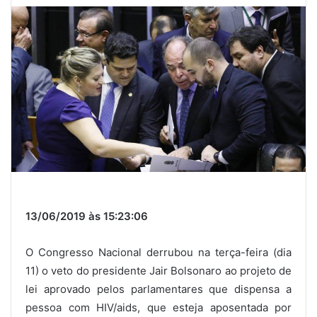
o
e
e
o
r
+
k
13/06/2019 às 15:23:06
O Congresso Nacional derrubou na terça-feira (dia
11) o veto do presidente Jair Bolsonaro ao projeto de
lei aprovado pelos parlamentares que dispensa a
pessoa com HIV/aids, que esteja aposentada por