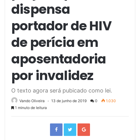
dispensa
portador de HIV
de perícia em
aposentadoria
por invalidez
O texto agora será pubicado como lei.
Vando Oliveira
13 de junho de 2019
0
1.030
1 minuto de leitura
F
T
G
a
w
o
c
i
o
e
t
g
b
t
l