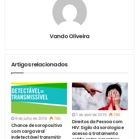
v
i
a
e
-
m
a
i
l
Vando Oliveira
Artigos relacionados
1 de abril de 2019
790
9 de julho de 2019
780
Direitos da Pessoa com
Chance de soropositivo
HIV: Sigilo da sorologia e
com carga viral
acesso a tratamento
indetectável transmitir