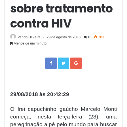
sobre tratamento
contra HIV
Vando Oliveira
29 de agosto de 2018
0
701
Menos de um minuto
F
T
G
a
w
o
c
i
o
e
t
g
b
t
l
o
e
e
o
r
+
k
29/08/2018 às 20:42:29
O frei capuchinho gaúcho Marcelo Monti
começa, nesta terça-feira (28), uma
peregrinação a pé pelo mundo para buscar