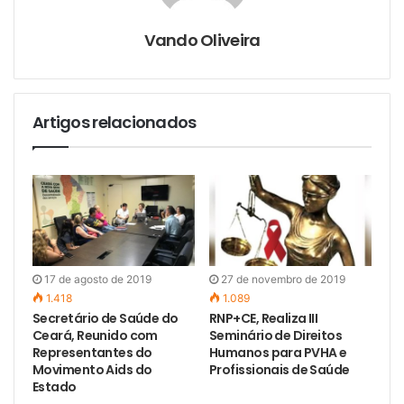
i
l
Vando Oliveira
Artigos relacionados
17 de agosto de 2019
27 de novembro de 2019
1.418
1.089
Secretário de Saúde do
RNP+CE, Realiza III
Ceará, Reunido com
Seminário de Direitos
Representantes do
Humanos para PVHA e
Movimento Aids do
Profissionais de Saúde
Estado