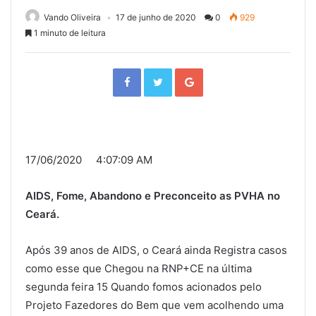
Vando Oliveira
17 de junho de 2020
0
929
1 minuto de leitura
F
T
G
a
w
o
c
i
o
e
t
g
b
t
l
o
e
e
o
r
+
k
17/06/2020 4:07:09 AM
AIDS, Fome, Abandono e Preconceito as PVHA no
Ceará.
Após 39 anos de AIDS, o Ceará ainda Registra casos
como esse que Chegou na RNP+CE na última
segunda feira 15 Quando fomos acionados pelo
Projeto Fazedores do Bem que vem acolhendo uma