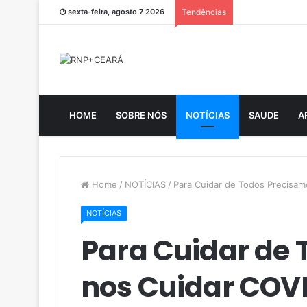
sexta-feira, agosto 7 2026
Tendências
HOME
SOBRE NÓS
NOTÍCIAS
SAUDE
A
Home
/
NOTÍCIAS
/
Para Cuidar de Todos Precisam
NOTÍCIAS
Para Cuidar de
nos Cuidar COVI