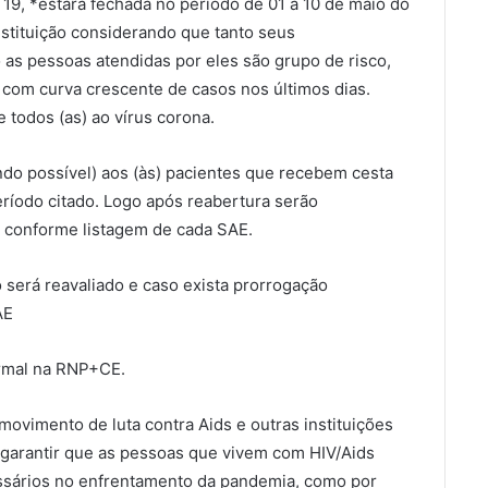
9, *estará fechada no período de 01 a 10 de maio do
nstituição considerando que tanto seus
as pessoas atendidas por eles são grupo de risco,
com curva crescente de casos nos últimos dias.
 todos (as) ao vírus corona.
o possível) aos (às) pacientes que recebem cesta
eríodo citado. Logo após reabertura serão
, conforme listagem de cada SAE.
será reavaliado e caso exista prorrogação
AE
rmal na RNP+CE.
movimento de luta contra Aids e outras instituições
 garantir que as pessoas que vivem com HIV/Aids
essários no enfrentamento da pandemia, como por