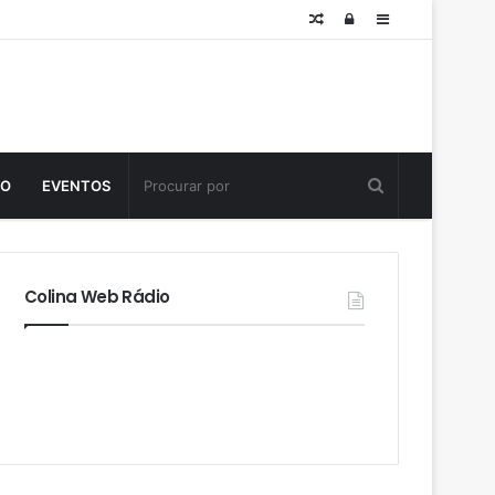
Posts
Log
Sidebar
aleatórios
in
TO
EVENTOS
Colina Web Rádio