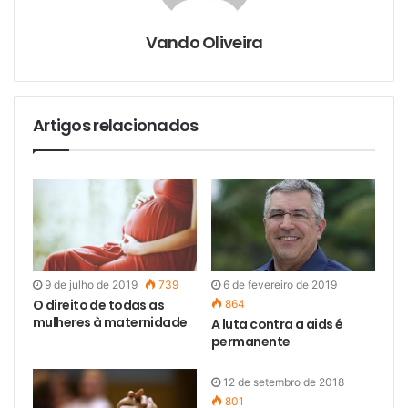
a
i
l
Vando Oliveira
Artigos relacionados
9 de julho de 2019
739
6 de fevereiro de 2019
O direito de todas as
864
mulheres à maternidade
A luta contra a aids é
permanente
12 de setembro de 2018
801