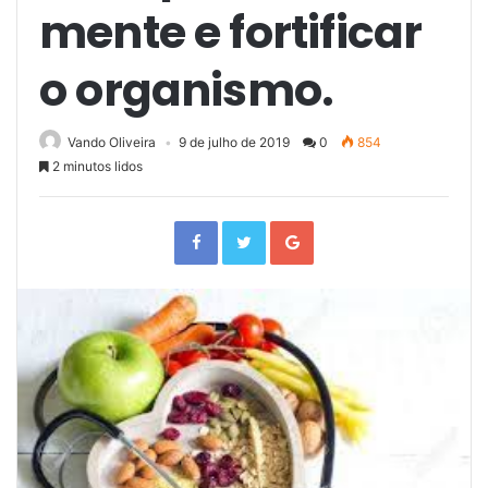
mente e fortificar
o organismo.
Vando Oliveira
9 de julho de 2019
0
854
2 minutos lidos
F
T
G
a
w
o
c
i
o
e
t
g
b
t
l
o
e
e
o
r
+
k