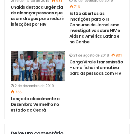
16 de março de 2019
681
10 de fevereiro de 2019
Unaids destaca urgência
716
de alcançar pessoas que
Estão abertas as
usam drogas para reduzir
inscrições para o III
infecções por HIV
Concurso de Jornalismo
Investigativo sobre HIV e
Aids na América Latina e
no Caribe
21 de agosto de 2018
901
Carga Viral e transmissão
– uma ficha informativa
para as pessoas com HIV
2 de dezembro de 2019
765
Lançado oficialmente o
Dezembro Vermelho no
estado do Ceará
Deixe um comentário