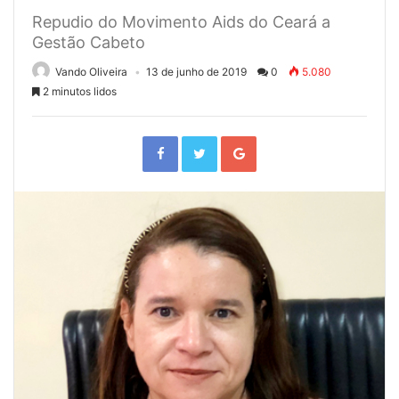
Repudio do Movimento Aids do Ceará a
Gestão Cabeto
Vando Oliveira
13 de junho de 2019
0
5.080
2 minutos lidos
F
T
G
a
w
o
c
i
o
e
t
g
b
t
l
o
e
e
o
r
+
k