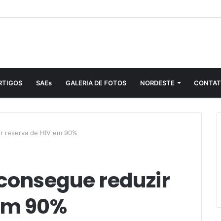
RTIGOS
SAEs
GALERIA DE FOTOS
NORDESTE
CONTA
zir reserva de HIV em 90%
 consegue reduzir
 em 90%