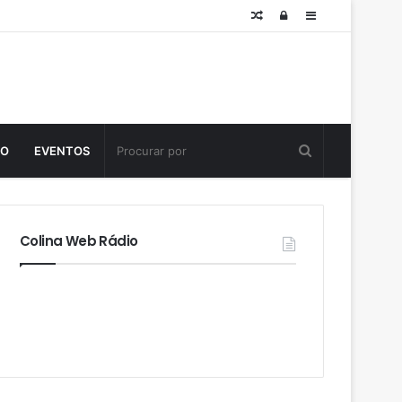
Posts
Log
Sidebar
aleatórios
in
TO
EVENTOS
Colina Web Rádio