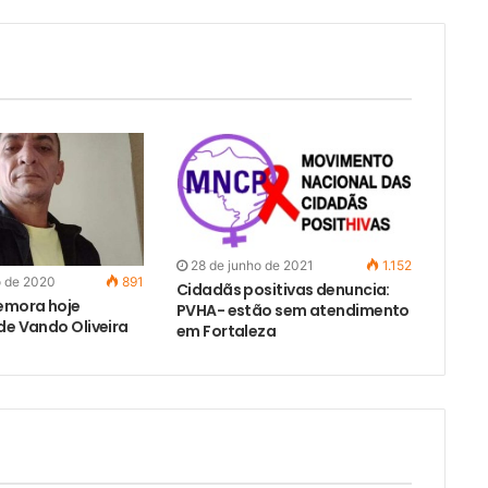
28 de junho de 2021
1.152
o de 2020
891
Cidadãs positivas denuncia:
emora hoje
PVHA- estão sem atendimento
de Vando Oliveira
em Fortaleza